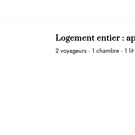
Logement entier : a
2 voyageurs
·
1 chambre
·
1 li
Chambre dans chambre d’hô
Votre chambre privée dans un 
Annulation gratuite avant le
Obtenez un remboursement inté