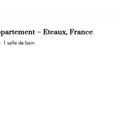
ppartement – Eteaux, France
t
·
1 salle de bain
tes
logement, avec accès à des espaces partagés.
 16 févr
gral si vous changez d’avis.